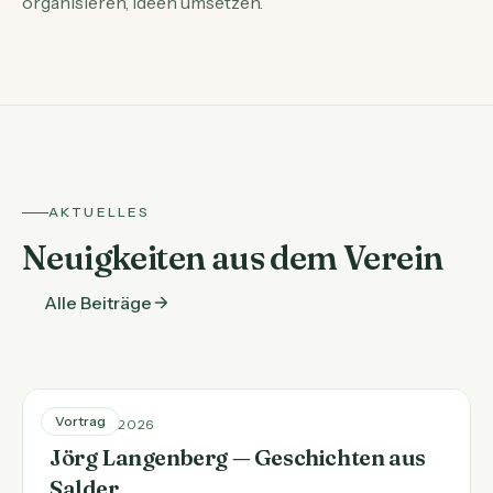
organisieren, Ideen umsetzen.
AKTUELLES
Neuigkeiten aus dem Verein
Alle Beiträge
Vortrag
20. MÄRZ 2026
Jörg Langenberg — Geschichten aus
Salder