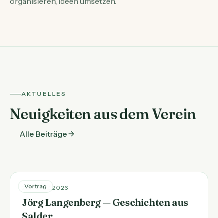
organisieren, Ideen umsetzen.
AKTUELLES
Neuigkeiten aus dem Verein
Alle Beiträge
Vortrag
20. MÄRZ 2026
Jörg Langenberg — Geschichten aus
Salder